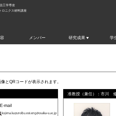
通信工学専攻
トロニクス材料講座
容
メンバー
研究成果
学
像とQRコードが表示されます。
准教授（兼任）：市川 
E-mail