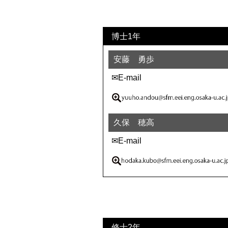
博士1年
安藤 勇歩
✉E-mail
久保 穂高
✉E-mail
修士2年