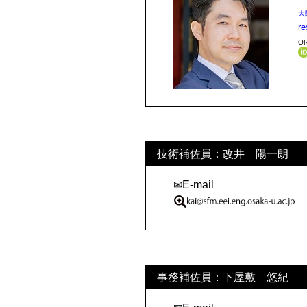
大
r
OR
技術補佐員：改井 陽一朗
✉E-mail
事務補佐員：下屋敷 悠紀