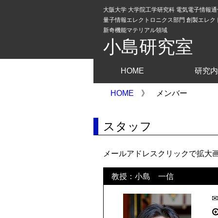
大阪大学 大学院工学研究科 電気電子情報
量子情報エレクトロニクス部門 創製エレク
新奇機能マテリアル領域
小島研究室
HOME
研究内
HOME
》
メンバー
スタッフ
メールアドレスクリックで拡大画
教授：小島 一信
✉