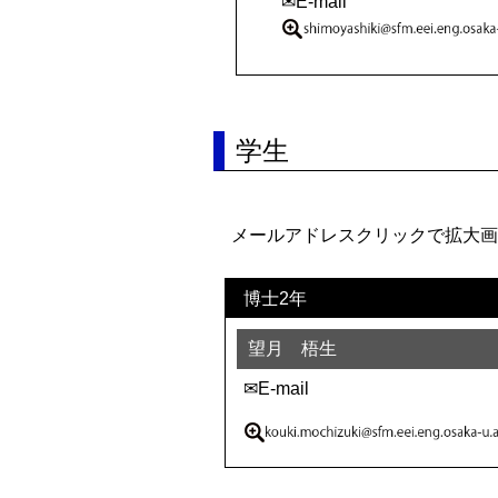
✉E-mail
学生
メールアドレスクリックで拡大画
博士2年
望月 梧生
✉E-mail