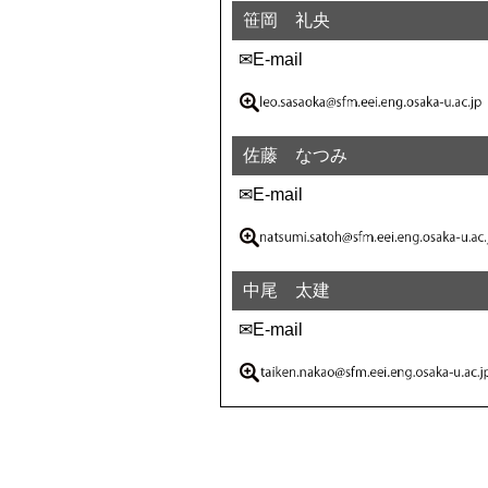
笹岡 礼央
✉E-mail
佐藤 なつみ
✉E-mail
中尾 太建
✉E-mail