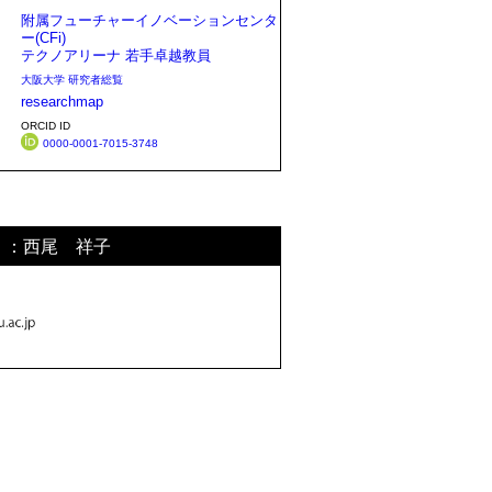
附属フューチャーイノベーションセンタ
ー(CFi)
テクノアリーナ 若手卓越教員
大阪大学 研究者総覧
researchmap
ORCID ID
0000-0001-7015-3748
）：西尾 祥子