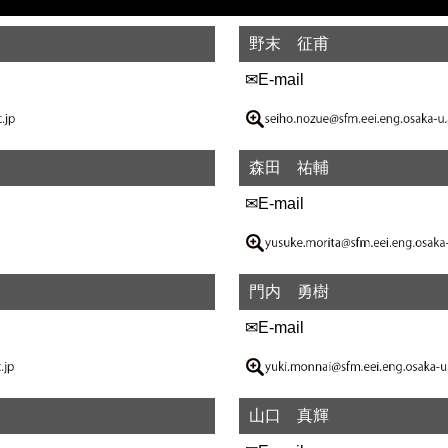
野末 征甫
✉E-mail
森田 祐輔
✉E-mail
門内 勇樹
✉E-mail
山口 真輝