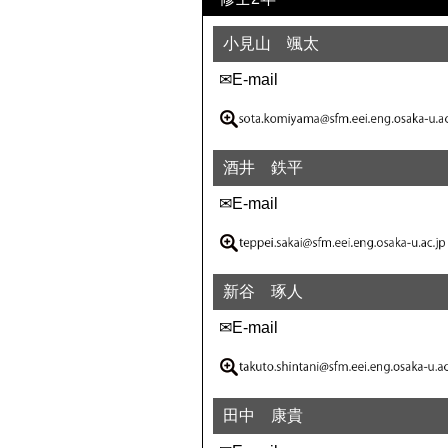
小見山 颯太
✉E-mail
酒井 鉄平
✉E-mail
新谷 琢人
✉E-mail
田中 康貴